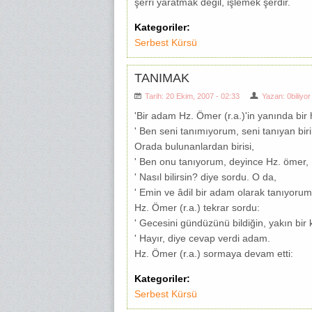
şerri yaratmak değil, işlemek şerdir.
Kategoriler:
Serbest Kürsü
TANIMAK
Tarih: 20 Ekim, 2007 - 02:33
Yazan:
0biliyor
'Bir adam Hz. Ömer (r.a.)'in yanında bir
' Ben seni tanımıyorum, seni tanıyan birin
Orada bulunanlardan birisi,
' Ben onu tanıyorum, deyince Hz. ömer,
' Nasıl bilirsin? diye sordu. O da,
' Emin ve âdil bir adam olarak tanıyorum
Hz. Ömer (r.a.) tekrar sordu:
' Gecesini gündüzünü bildiğin, yakın b
' Hayır, diye cevap verdi adam.
Hz. Ömer (r.a.) sormaya devam etti:
Kategoriler:
Serbest Kürsü