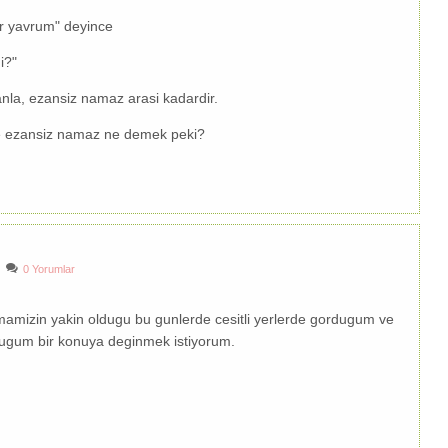
r yavrum" deyince
i?"
la, ezansiz namaz arasi kadardir.
e ezansiz namaz ne demek peki?
0 Yorumlar
amizin yakin oldugu bu gunlerde cesitli yerlerde gordugum ve
dugum bir konuya deginmek istiyorum.