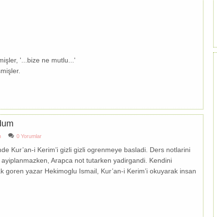
şler, '...bize ne mutlu...'
mişler.
ldum
n
0 Yorumlar
 Kur’an-i Kerim’i gizli gizli ogrenmeye basladi. Ders notlarini
an ayiplanmazken, Arapca not tutarken yadirgandi. Kendini
ak goren yazar Hekimoglu Ismail, Kur’an-i Kerim’i okuyarak insan