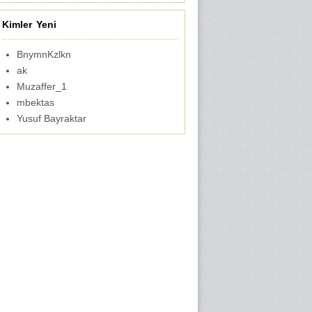
Kimler Yeni
BnymnKzlkn
ak
Muzaffer_1
mbektas
Yusuf Bayraktar