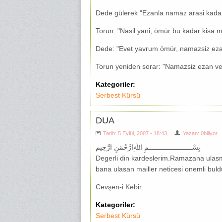
Dede gülerek "Ezanla namaz arasi kada
Torun: "Nasil yani, ömür bu kadar kisa m
Dede: "Evet yavrum ömür, namazsiz ezan
Torun yeniden sorar: "Namazsiz ezan v
Kategoriler:
Serbest Kürsü
DUA
Tarih: 5 Eylül, 2007 - 18:43
Yazan:
0biliyor
بِسْــــــــــــــــــــــمِ اﷲِارَّحْمَنِ ارَّحِيم
Degerli din kardeslerim.Ramazana ulasm
bana ulasan mailler neticesi onemli bul
Cevşen-i Kebir.
Kategoriler:
Serbest Kürsü