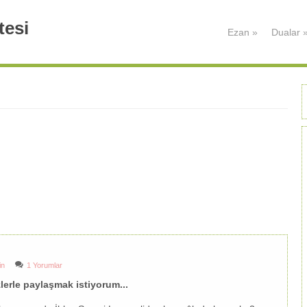
tesi
Ezan
»
Dualar
in
1 Yorumlar
lerle paylaşmak istiyorum...