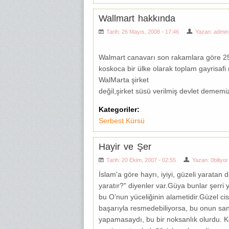
Wallmart hakkında
Tarih: 26 Mayıs, 2008 - 17:46
Yazan:
admin
Walmart canavarı son rakamlara göre 256 
koskoca bir ülke olarak toplam gayrisafi
WalMarta şirket
değil,şirket süsü verilmiş devlet dememiz
Kategoriler:
Serbest Kürsü
Hayir ve Şer
Tarih: 20 Ekim, 2007 - 02:55
Yazan:
0biliyor
İslam'a göre hayrı, iyiyi, güzeli yaratan da
yaratır?" diyenler var.Güya bunlar şerri 
bu O’nun yüceliğinin alametidir.Güzel cis
başarıyla resmedebiliyorsa, bu onun sana
yapamasaydı, bu bir noksanlık olurdu. Kö