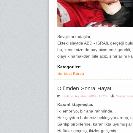
Sevgili arkadaşlar,
Ekteki slaytda ABD - İSRAİL gerçeği bulu
bu, kendimize de pay biçmemiz gerekli,
olayı kınamakdan bile aciz, sınırlarını k
Kategoriler:
Serbest Kürsü
Ölümden Sonra Hayat
Tarih: 26 Ağustos, 2008 - 17:28
Yazan:
adm
Karanlıktaymışlar.
İki embriyo, bir ana rahminde...
Her şeyden habersiz bekleşiyorlarmış, su
Sarılıp birbirlerine, karanlıkta uyumuşlar
Haftalar geçmiş, ikizler gelişmiş.