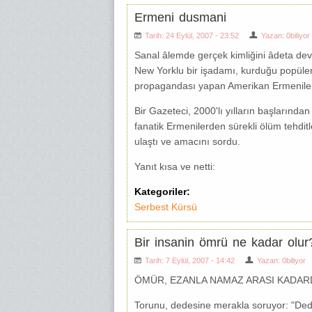
Ermeni dusmani
Tarih: 24 Eylül, 2007 - 23:52
Yazan:
0biliyor
Sanal âlemde gerçek kimliğini âdeta devl
New Yorklu bir işadamı, kurduğu popüler b
propagandası yapan Amerikan Ermenileri
Bir Gazeteci, 2000'lı yılların başlarınd
fanatik Ermenilerden sürekli ölüm tehdit
ulaştı ve amacını sordu.
Yanıt kısa ve netti:
Kategoriler:
Serbest Kürsü
Bir insanin ömrü ne kadar olur
Tarih: 7 Eylül, 2007 - 14:42
Yazan:
0biliyor
ÖMÜR, EZANLA NAMAZ ARASI KADAR
Torunu, dedesine merakla soruyor: "Dede