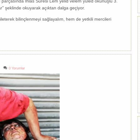
 parçasında İhlas Suresi Lem yelid velem yûled okunuşlu 3.
ar" şeklinde okuyarak açıktan dalga geçiyor.
leterek bilinçlenmeyi sağlayalım, hem de yetkili mercileri
0 Yorumlar