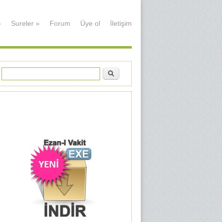
»
Sureler
»
Forum
Üye ol
İletişim
Ara
Arama formu