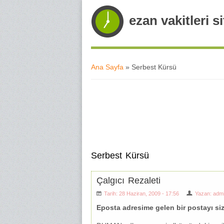
ezan vakitleri si
Ana Sayfa
» Serbest Kürsü
Buradasınız
Serbest Kürsü
Çalgıcı Rezaleti
Tarih: 28 Haziran, 2009 - 17:56
Yazan:
adm
Eposta adresime gelen bir postayı siz