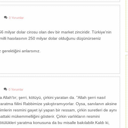
0 Yorumlar
milyar dolar cirosu olan dev bir market zinciridir. Türkiye'nin
 milli hasılasının 250 milyar dolar olduğunu düşünürseniz
 gerektiğini anlarsınız.
0 Yorumlar
 Allah'tır; şerri, kötüyü, çirkini yaratan da. "Allah şerri nasıl
yaratma fiilini Rabbimize yakıştıramıyorlar. Oysa, sanılanın aksine
imlerin resmini gayet iyi yapan bir ressam, çirkin suretleri de aynı
ttaki mükemmelliğini gösterir. Çirkin varlıkların resmini
tülükleri yaratma konusuna da bu misalle bakılabilir.Kaldı ki,