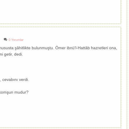
0 Yorumlar
 hususta şâhitlikte bulunmuştu. Ömer ibnü'l-Hattâb hazretleri ona,
i getir, dedi.
, cevabını verdi.
ir komşun mudur?