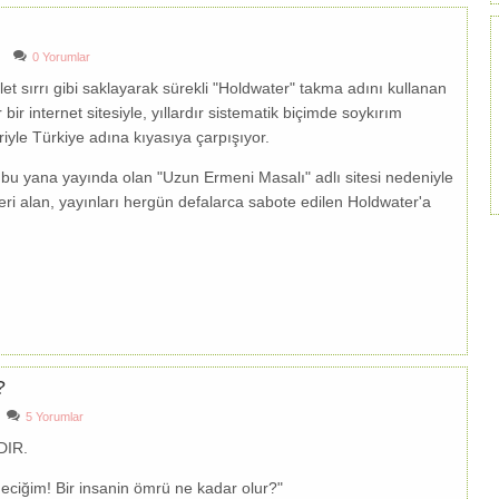
0 Yorumlar
et sırrı gibi saklayarak sürekli "Holdwater" takma adını kullanan
ir internet sitesiyle, yıllardır sistematik biçimde soykırım
yle Türkiye adına kıyasıya çarpışıyor.
an bu yana yayında olan "Uzun Ermeni Masalı" adlı sitesi nedeniyle
leri alan, yayınları hergün defalarca sabote edilen Holdwater'a
?
5 Yorumlar
DIR.
ciğim! Bir insanin ömrü ne kadar olur?"