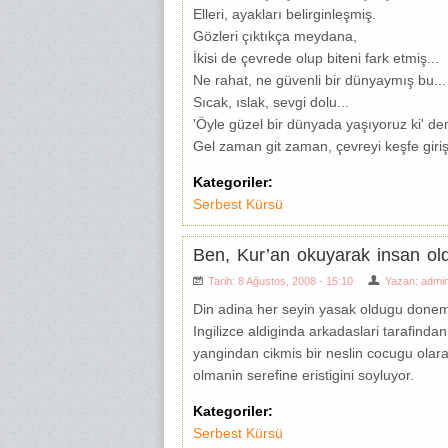
Elleri, ayakları belirginleşmiş.
Gözleri çıktıkça meydana,
İkisi de çevrede olup biteni fark etmiş...
Ne rahat, ne güvenli bir dünyaymış bu...
Sıcak, ıslak, sevgi dolu...
'Öyle güzel bir dünyada yaşıyoruz ki' demi
Gel zaman git zaman, çevreyi keşfe giriş
Kategoriler:
Serbest Kürsü
Ben, Kur’an okuyarak insan o
Tarih: 8 Ağustos, 2008 - 15:10
Yazan:
admi
Din adina her seyin yasak oldugu donemde
Ingilizce aldiginda arkadaslari tarafind
yangindan cikmis bir neslin cocugu olar
olmanin serefine eristigini soyluyor.
Kategoriler:
Serbest Kürsü