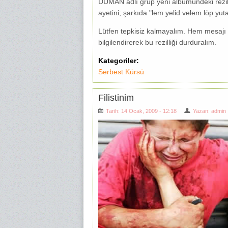
DUMAN adlı grup yeni albümündeki rezil
ayetini; şarkıda "lem yelid velem löp yut
Lütfen tepkisiz kalmayalım. Hem mesajı i
bilgilendirerek bu rezilliği durduralım.
Kategoriler:
Serbest Kürsü
Filistinim
Tarih: 14 Ocak, 2009 - 12:18
Yazan:
admin