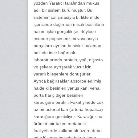
yüzden Yaratıcı tarafından mukus
adlı bir sistem kurulmuştur. Bu
sistemin çalışmasıyla birlikte mide
içerisinde değirmen misali besinlerin
hazım işleri gerçekleşir. Böylece
midede pepsin enzimi vasıtasıyla
parçalara ayrılan besinler bulamaç
halinde ince bağırsak
laboratuarında protein, yağ, nişasta
ve şekere ayrışarak vücut için
yararlı bileşenlere dönüşürler.
Ayrıca bağırsaklar absorbe edilmiş
halde ki besinleri venüs kan, vena
porta hariç diğer besinleri
karaciğere bırakır. Fakat yinede çok
az bir asterial kan (arteria hepatica)
karaciğere gelebiliyor. Karaciğer bu
ürünleri bir takım metabolik
faaliyetlerde kullanmak üzere depo
edip lüzumu halinde tekrar kana