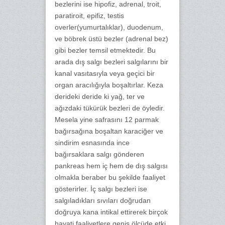
bezlerini ise hipofiz, adrenal, troit,
paratiroit, epifiz, testis
overler(yumurtalıklar), duodenum,
ve böbrek üstü bezler (adrenal bez)
gibi bezler temsil etmektedir. Bu
arada dış salgı bezleri salgılarını bir
kanal vasıtasıyla veya geçici bir
organ aracılığıyla boşaltırlar. Keza
derideki deride ki yağ, ter ve
ağızdaki tükürük bezleri de öyledir.
Mesela yine safrasını 12 parmak
bağırsağına boşaltan karaciğer ve
sindirim esnasında ince
bağırsaklara salgı gönderen
pankreas hem iç hem de dış salgısı
olmakla beraber bu şekilde faaliyet
gösterirler. İç salgı bezleri ise
salgıladıkları sıvıları doğrudan
doğruya kana intikal ettirerek birçok
hayati faaliyetlere geniş ölçüde etki