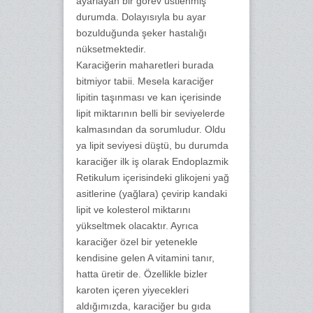
ayarlayan bir görev üstlenmiş
durumda. Dolayısıyla bu ayar
bozulduğunda şeker hastalığı
nüksetmektedir.
Karaciğerin maharetleri burada
bitmiyor tabii. Mesela karaciğer
lipitin taşınması ve kan içerisinde
lipit miktarının belli bir seviyelerde
kalmasından da sorumludur. Oldu
ya lipit seviyesi düştü, bu durumda
karaciğer ilk iş olarak Endoplazmik
Retikulum içerisindeki glikojeni yağ
asitlerine (yağlara) çevirip kandaki
lipit ve kolesterol miktarını
yükseltmek olacaktır. Ayrıca
karaciğer özel bir yetenekle
kendisine gelen A vitamini tanır,
hatta üretir de. Özellikle bizler
karoten içeren yiyecekleri
aldığımızda, karaciğer bu gıda