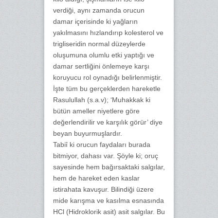
verdiği, aynı zamanda orucun
damar içerisinde ki yağların
yakılmasını hızlandırıp kolesterol ve
trigliseridin normal düzeylerde
oluşumuna olumlu etki yaptığı ve
damar sertliğini önlemeye karşı
koruyucu rol oynadığı belirlenmiştir.
İşte tüm bu gerçeklerden hareketle
Rasulullah (s.a.v); ‘Muhakkak ki
bütün ameller niyetlere göre
değerlendirilir ve karşılık görür’ diye
beyan buyurmuşlardır.
Tabiî ki orucun faydaları burada
bitmiyor, dahası var. Şöyle ki; oruç
sayesinde hem bağırsaktaki salgılar,
hem de hareket eden kaslar
istirahata kavuşur. Bilindiği üzere
mide karışma ve kasılma esnasında
HCl (Hidroklorik asit) asit salgılar. Bu