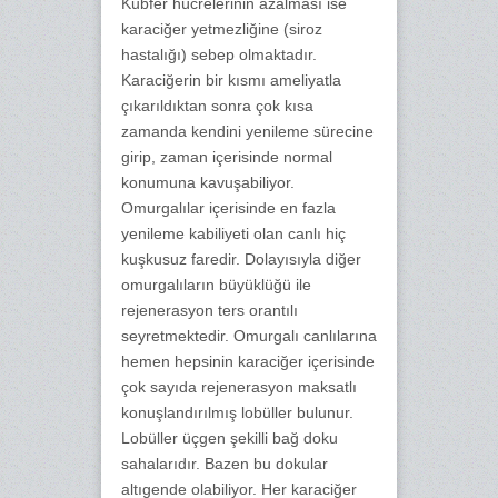
Kubfer hücrelerinin azalması ise
karaciğer yetmezliğine (siroz
hastalığı) sebep olmaktadır.
Karaciğerin bir kısmı ameliyatla
çıkarıldıktan sonra çok kısa
zamanda kendini yenileme sürecine
girip, zaman içerisinde normal
konumuna kavuşabiliyor.
Omurgalılar içerisinde en fazla
yenileme kabiliyeti olan canlı hiç
kuşkusuz faredir. Dolayısıyla diğer
omurgalıların büyüklüğü ile
rejenerasyon ters orantılı
seyretmektedir. Omurgalı canlılarına
hemen hepsinin karaciğer içerisinde
çok sayıda rejenerasyon maksatlı
konuşlandırılmış lobüller bulunur.
Lobüller üçgen şekilli bağ doku
sahalarıdır. Bazen bu dokular
altıgende olabiliyor. Her karaciğer