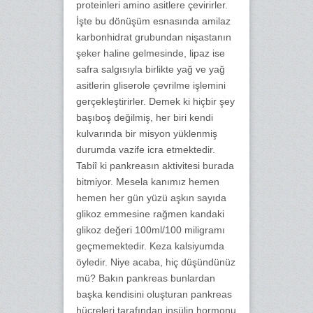
proteinleri amino asitlere çevirirler.
İşte bu dönüşüm esnasında amilaz
karbonhidrat grubundan nişastanın
şeker haline gelmesinde, lipaz ise
safra salgısıyla birlikte yağ ve yağ
asitlerin gliserole çevrilme işlemini
gerçekleştirirler. Demek ki hiçbir şey
başıboş değilmiş, her biri kendi
kulvarında bir misyon yüklenmiş
durumda vazife icra etmektedir.
Tabiî ki pankreasın aktivitesi burada
bitmiyor. Mesela kanımız hemen
hemen her gün yüzü aşkın sayıda
glikoz emmesine rağmen kandaki
glikoz değeri 100ml/100 miligramı
geçmemektedir. Keza kalsiyumda
öyledir. Niye acaba, hiç düşündünüz
mü? Bakın pankreas bunlardan
başka kendisini oluşturan pankreas
hücreleri tarafından insülin hormonu