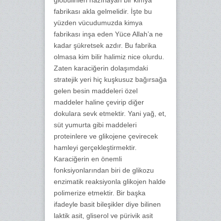
globülinleri hazırlayan bir kimya
fabrikası akla gelmelidir. İşte bu
yüzden vücudumuzda kimya
fabrikası inşa eden Yüce Allah’a ne
kadar şükretsek azdır. Bu fabrika
olmasa kim bilir halimiz nice olurdu.
Zaten karaciğerin dolaşımdaki
stratejik yeri hiç kuşkusuz bağırsağa
gelen besin maddeleri özel
maddeler haline çevirip diğer
dokulara sevk etmektir. Yani yağ, et,
süt yumurta gibi maddeleri
proteinlere ve glikojene çevirecek
hamleyi gerçekleştirmektir.
Karaciğerin en önemli
fonksiyonlarından biri de glikozu
enzimatik reaksiyonla glikojen halde
polimerize etmektir. Bir başka
ifadeyle basit bileşikler diye bilinen
laktik asit, gliserol ve pürivik asit