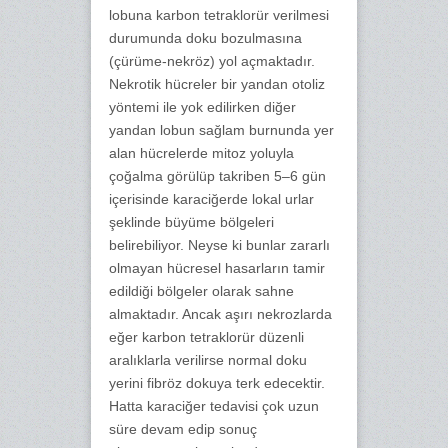
lobuna karbon tetraklorür verilmesi
durumunda doku bozulmasına
(çürüme-nekröz) yol açmaktadır.
Nekrotik hücreler bir yandan otoliz
yöntemi ile yok edilirken diğer
yandan lobun sağlam burnunda yer
alan hücrelerde mitoz yoluyla
çoğalma görülüp takriben 5–6 gün
içerisinde karaciğerde lokal urlar
şeklinde büyüme bölgeleri
belirebiliyor. Neyse ki bunlar zararlı
olmayan hücresel hasarların tamir
edildiği bölgeler olarak sahne
almaktadır. Ancak aşırı nekrozlarda
eğer karbon tetraklorür düzenli
aralıklarla verilirse normal doku
yerini fibröz dokuya terk edecektir.
Hatta karaciğer tedavisi çok uzun
süre devam edip sonuç