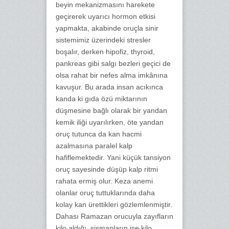
beyin mekanizmasını harekete
geçirerek uyarıcı hormon etkisi
yapmakta, akabinde oruçla sinir
sistemimiz üzerindeki stresler
boşalır, derken hipofiz, thyroid,
pankreas gibi salgı bezleri geçici de
olsa rahat bir nefes alma imkânına
kavuşur. Bu arada insan acıkınca
kanda ki gıda özü miktarının
düşmesine bağlı olarak bir yandan
kemik iliği uyarılırken, öte yandan
oruç tutunca da kan hacmi
azalmasına paralel kalp
hafiflemektedir. Yani küçük tansiyon
oruç sayesinde düşüp kalp ritmi
rahata ermiş olur. Keza anemi
olanlar oruç tuttuklarında daha
kolay kan ürettikleri gözlemlenmiştir.
Dahası Ramazan orucuyla zayıfların
kilo aldığı, şişmanların ise kilo