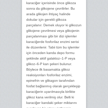
karaciğer içerisinde önce glikoza
sonra da glikojene çevrilirler. Bu
arada glikojen ihtiyaç halinde
dokular için gerekli glikoza
parçalanır. Demek oluyor ki glikozun
glikojene çevrilmesi veya glikojenin
parçalanması gibi bir dizi işlemler
karaciğerde fosforilaz enzimi serisi
ile düzenlenir. Tabii tüm bu işlemler
için önceden kanda depo formu
şeklinde aktif galaktoz–1-P veya
glikoz–6-P kan şekeri bulunur.
Böylece ilk basamakta glikoz
reaksiyonları fosforilaz enzimi,
epinefrin ve glikagon tarafından
fosfat bağlanmış olarak gerçekleşip
karaciğerin uyarılmasıyla birlikte
glikoz kana verilmiş olur. Belli ki
karaciğer kandaki şeker miktarını