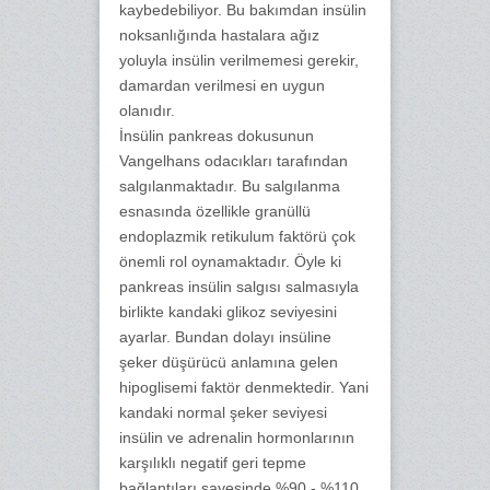
kaybedebiliyor. Bu bakımdan insülin
noksanlığında hastalara ağız
yoluyla insülin verilmemesi gerekir,
damardan verilmesi en uygun
olanıdır.
İnsülin pankreas dokusunun
Vangelhans odacıkları tarafından
salgılanmaktadır. Bu salgılanma
esnasında özellikle granüllü
endoplazmik retikulum faktörü çok
önemli rol oynamaktadır. Öyle ki
pankreas insülin salgısı salmasıyla
birlikte kandaki glikoz seviyesini
ayarlar. Bundan dolayı insüline
şeker düşürücü anlamına gelen
hipoglisemi faktör denmektedir. Yani
kandaki normal şeker seviyesi
insülin ve adrenalin hormonlarının
karşılıklı negatif geri tepme
bağlantıları sayesinde %90 - %110