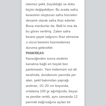
istemez şekli, büyüklüğü ve doku
biçimi değişebiliyor. Bu arada safra
kesesinin oluşturan safra hücreleri
devamlı olarak safra ifraz ederler.
Buna mecburlar da. Belli ki ona da
bu görev verilmiş. Zaten safra
kesesi şayet salgısını ifraz etmezse
o vücut besinini hazmedemez
duruma gelecektir.
PANKREAS
Karaciğerden sonra sindirim
kanalına bağlı en büyük bez
pankreastır. Yani midemizin sol alt
tarafında, duodenum yanında yer
alan, şekil bakımdan yaprağı
andıran, 15–20 cm boyunda,
ortalama 100 gr ağırlığında, beyaz
ve pembe renkli, aynı zamanda 12
parmak bağırsağına açılan bir