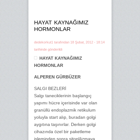
HAYAT KAYNAĞIMIZ
HORMONLAR
dedekorkut1
tarafından 18 Şubat, 2012 - 18:14
tarihinde gönderildi
HAYAT KAYNAĞIMIZ
HORMONLAR
ALPEREN GÜRBÜZER
SALGI BEZLERİ
Salgı taneciklerinin başlangıç
yapımı hücre içerisinde var olan
granüllü endoplazmik retikulum
yoluyla start alıp, buradan golgi
aygıtına taşınırlar. Derken golgi
cihazında özel bir paketleme
işleminden sonra sitoplâzmaya