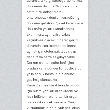
durumlara karşı karaciğerde normal
dolaşımın dışında %80 civarında
safra tuzu dolaştırılarak
enterohepatik denilen karaciğer iç
dolaşımı geliştirilir. Şayet karaciğerle
ilişik safra yolları (kanallarının)
tıkanmışsa aşırı safra salgısı
kaçınılmaz olacaktır. Karaciğer bu
durumda ister istemez bu kanalı
açmak için ototerapik tedbir alıp
daha fazla safra salgılayacaktır.
Derken salınan safra lenf içine,
oradan kana gönderilip, böylece bu
yolla sarılık hastalığının önüne
geçilmiş olunacaktır.
Karaciğer bez karakterinde olduğu
için hücre yapıları iri çekirdekli ve
hızlı bölünen rejeneratif bir organ
olarak dikkat çekmektedir. Yani
vücudumuzun en büyük bezi olma