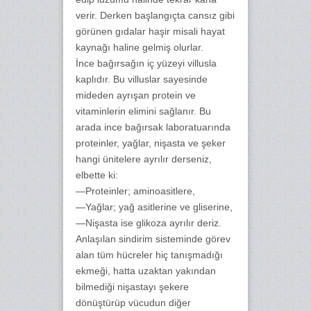
verir. Derken başlangıçta cansız gibi
görünen gıdalar haşir misali hayat
kaynağı haline gelmiş olurlar.
İnce bağırsağın iç yüzeyi villusla
kaplıdır. Bu villuslar sayesinde
mideden ayrışan protein ve
vitaminlerin elimini sağlanır. Bu
arada ince bağırsak laboratuarında
proteinler, yağlar, nişasta ve şeker
hangi ünitelere ayrılır derseniz,
elbette ki:
—Proteinler; aminoasitlere,
—Yağlar; yağ asitlerine ve gliserine,
—Nişasta ise glikoza ayrılır deriz.
Anlaşılan sindirim sisteminde görev
alan tüm hücreler hiç tanışmadığı
ekmeği, hatta uzaktan yakından
bilmediği nişastayı şekere
dönüştürüp vücudun diğer