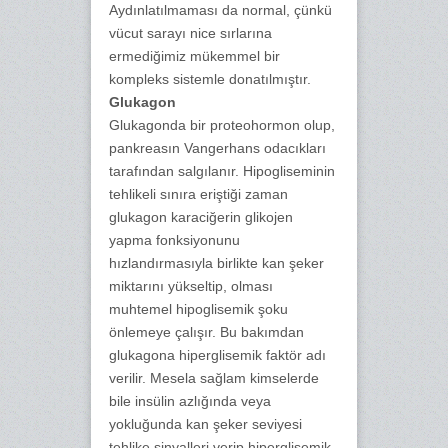
Aydınlatılmaması da normal, çünkü
vücut sarayı nice sırlarına
ermediğimiz mükemmel bir
kompleks sistemle donatılmıştır.
Glukagon
Glukagonda bir proteohormon olup,
pankreasın Vangerhans odacıkları
tarafından salgılanır. Hipogliseminin
tehlikeli sınıra eriştiği zaman
glukagon karaciğerin glikojen
yapma fonksiyonunu
hızlandırmasıyla birlikte kan şeker
miktarını yükseltip, olması
muhtemel hipoglisemik şoku
önlemeye çalışır. Bu bakımdan
glukagona hiperglisemik faktör adı
verilir. Mesela sağlam kimselerde
bile insülin azlığında veya
yokluğunda kan şeker seviyesi
tehlike sinyalleri verip hiperglisemik