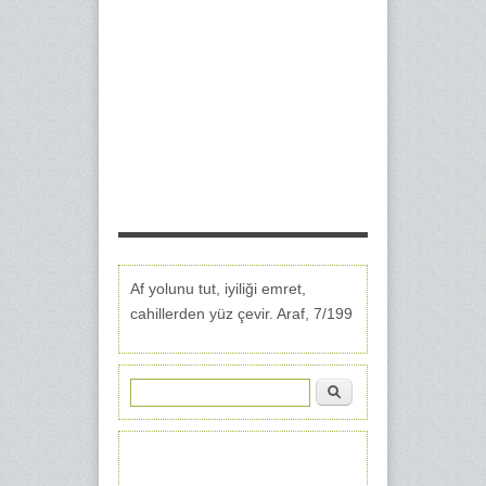
Af yolunu tut, iyiliği emret,
cahillerden yüz çevir. Araf, 7/199
Ara
Arama formu