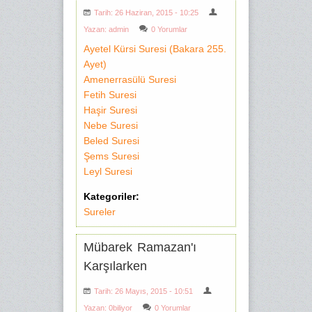
Tarih: 26 Haziran, 2015 - 10:25
Yazan:
admin
0 Yorumlar
Ayetel Kürsi Suresi (Bakara 255.
Ayet)
Amenerrasülü Suresi
Fetih Suresi
Haşir Suresi
Nebe Suresi
Beled Suresi
Şems Suresi
Leyl Suresi
Kategoriler:
Sureler
Mübarek Ramazan'ı
Karşılarken
Tarih: 26 Mayıs, 2015 - 10:51
Yazan:
0biliyor
0 Yorumlar