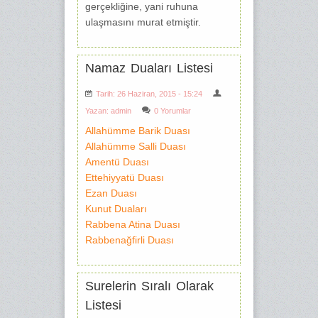
gerçekliğine, yani ruhuna
ulaşmasını murat etmiştir.
Namaz Duaları Listesi
Tarih: 26 Haziran, 2015 - 15:24
Yazan:
admin
0 Yorumlar
Allahümme Barik Duası
Allahümme Salli Duası
Amentü Duası
Ettehiyyatü Duası
Ezan Duası
Kunut Duaları
Rabbena Atina Duası
Rabbenağfirli Duası
Surelerin Sıralı Olarak
Listesi