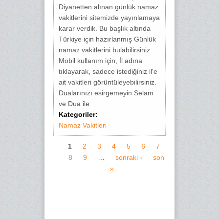
Diyanetten alınan günlük namaz
vakitlerini sitemizde yayınlamaya
karar verdik. Bu başlık altında
Türkiye için hazırlanmış Günlük
namaz vakitlerini bulabilirsiniz.
Mobil kullanım için, İl adına
tıklayarak, sadece istediğiniz il'e
ait vakitleri görüntüleyebilirsiniz.
Dualarınızı esirgemeyin Selam
ve Dua ile
Kategoriler:
Namaz Vakitleri
1
2
3
4
5
6
7
8
9
…
sonraki ›
son
Sayfalar
»