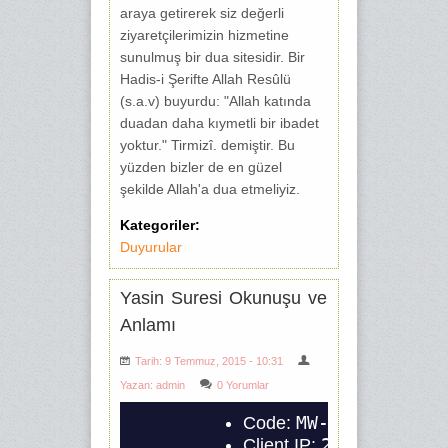
araya getirerek siz değerli
ziyaretçilerimizin hizmetine
sunulmuş bir dua sitesidir. Bir
Hadis-i Şerifte Allah Resûlü
(s.a.v) buyurdu: "Allah katında
duadan daha kıymetli bir ibadet
yoktur." Tirmizî. demiştir. Bu
yüzden bizler de en güzel
şekilde Allah'a dua etmeliyiz.
Kategoriler:
Duyurular
Yasin Suresi Okunuşu ve
Anlamı
Tarih: 9 Temmuz, 2015 - 10:31
Yazan:
admin
0 Yorumlar