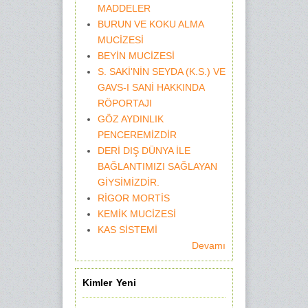
MADDELER
BURUN VE KOKU ALMA
MUCİZESİ
BEYİN MUCİZESİ
S. SAKİ'NİN SEYDA (K.S.) VE
GAVS-I SANİ HAKKINDA
RÖPORTAJI
GÖZ AYDINLIK
PENCEREMİZDİR
DERİ DIŞ DÜNYA İLE
BAĞLANTIMIZI SAĞLAYAN
GİYSİMİZDİR.
RİGOR MORTİS
KEMİK MUCİZESİ
KAS SİSTEMİ
Devamı
Kimler Yeni