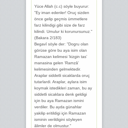
Yüce Allah (c.c) söyle buyurur:
"Ey iman edenler! Oruç sizden
önce gelip geçmis ümmetlere
farz kilindigi gibi size de farz
kilindi. Umulur ki korunursunuz."
(Bakara 2/183)
Begavî söyle der: "Dogru olan
görüse göre bu aya isim olan
Ramazan kelimesi ‘kizgin tas’
manasina gelen ‘Ramzâ’
kelimesinden gelmektedir.
Araplar siddetli sicaklarda oruç
tutarlardi. Araplar, aylara isim
koymak istedikleri zaman, bu ay
siddetli sicaklara denk geldigi
için bu aya Ramazan ismini
verdiler. Bu ayda günahlar
yakilip eritildigi için Ramazan
isminin verildigini söyleyen
âlimler de olmustur."